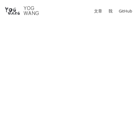
YOG
文章
我
GitHub
WANG