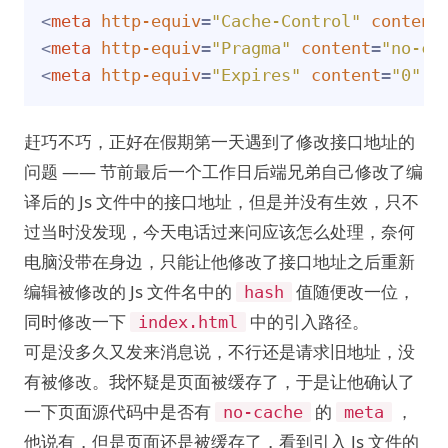
<
meta
http-equiv
=
"Cache-Control"
content
<
meta
http-equiv
=
"Pragma"
content
=
"no-ca
<
meta
http-equiv
=
"Expires"
content
=
"0"
 /
赶巧不巧，正好在假期第一天遇到了修改接口地址的
问题 —— 节前最后一个工作日后端兄弟自己修改了编
译后的 Js 文件中的接口地址，但是并没有生效，只不
过当时没发现，今天电话过来问应该怎么处理，奈何
电脑没带在身边，只能让他修改了接口地址之后重新
编辑被修改的 Js 文件名中的
值随便改一位，
hash
同时修改一下
中的引入路径。
index.html
可是没多久又发来消息说，不行还是请求旧地址，没
有被修改。我怀疑是页面被缓存了，于是让他确认了
一下页面源代码中是否有
的
，
no-cache
meta
他说有，但是页面还是被缓存了，看到引入 Js 文件的