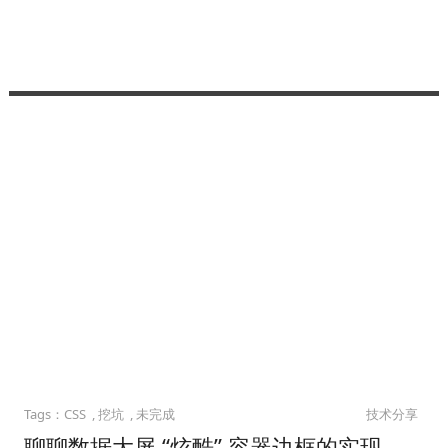
CSS
挖坑
未完成
技术分享
聊聊数据大屏 “炫酷” 容器边框的实现