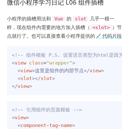
微信小程序学习日记 L06 组件插槽
小程序的插槽用法和
的
几乎一模一
Vue
slot
样，现在组件内需要的地方加入插槽（
）节
<slot>
点就行了。也可以直接查看小程序提供的
🔗 代码片段
<!-- 组件模板 P.S. 设置语言类型为html是因为wx
<
view
class
=
"wrapper"
>
<
view
>
这里是组件的内部节点
</
view
>
<
slot
>
</
slot
>
</
view
>
<!-- 引用组件的页面模板 -->
<
view
>
<
component-tag-name
>