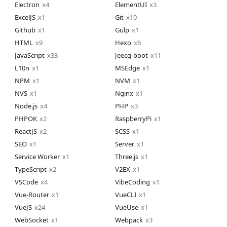
Electron
4
ElementUI
3
ExcelJS
1
Git
10
Github
1
Gulp
1
HTML
9
Hexo
6
JavaScript
33
Jeecg-boot
11
L10n
1
MSEdge
1
NPM
1
NVM
1
NVS
1
Nginx
1
Node.js
4
PHP
3
PHPOK
2
RaspberryPi
1
ReactJS
2
SCSS
1
SEO
1
Server
1
Service Worker
1
Three.js
1
TypeScript
2
V2EX
1
VSCode
4
VibeCoding
1
Vue-Router
1
VueCLI
1
VueJS
24
VueUse
1
WebSocket
1
Webpack
3