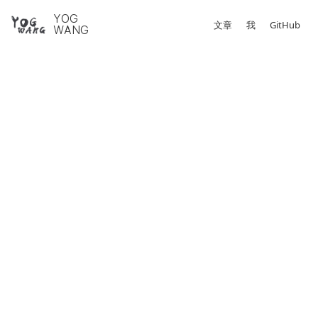
YOG
文章
我
GitHub
WANG