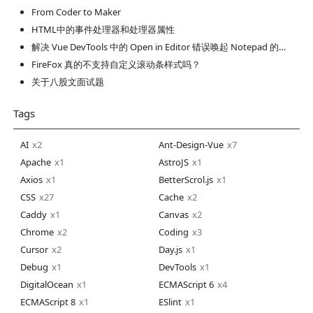
From Coder to Maker
HTML中的事件处理器和处理器属性
解决 Vue DevTools 中的 Open in Editor 错误唤起 Notepad 的问题
FireFox 真的不支持自定义滚动条样式吗？
关于八股文面试题
Tags
AI
2
Ant-Design-Vue
7
Apache
1
AstroJS
1
Axios
1
BetterScrol.js
1
CSS
27
Cache
2
Caddy
1
Canvas
2
Chrome
2
Coding
3
Cursor
2
Day.js
1
Debug
1
DevTools
1
DigitalOcean
1
ECMAScript 6
4
ECMAScript 8
1
ESlint
1