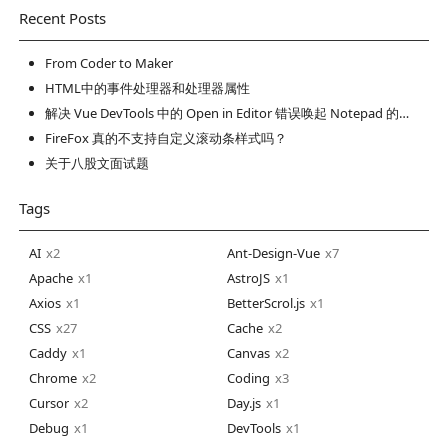
Recent Posts
From Coder to Maker
HTML中的事件处理器和处理器属性
解决 Vue DevTools 中的 Open in Editor 错误唤起 Notepad 的问题
FireFox 真的不支持自定义滚动条样式吗？
关于八股文面试题
Tags
AI
2
Ant-Design-Vue
7
Apache
1
AstroJS
1
Axios
1
BetterScrol.js
1
CSS
27
Cache
2
Caddy
1
Canvas
2
Chrome
2
Coding
3
Cursor
2
Day.js
1
Debug
1
DevTools
1