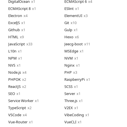
DigitalOcean
1
ECMAScript 6
4
ECMAScript 8
1
ESlint
1
Electron
4
ElementUI
3
ExcelJS
1
Git
10
Github
1
Gulp
1
HTML
9
Hexo
6
JavaScript
33
Jeecg-boot
11
L10n
1
MSEdge
1
NPM
1
NVM
1
NVS
1
Nginx
1
Node.js
4
PHP
3
PHPOK
2
RaspberryPi
1
ReactJS
2
SCSS
1
SEO
1
Server
1
Service Worker
1
Three.js
1
TypeScript
2
V2EX
1
VSCode
4
VibeCoding
1
Vue-Router
1
VueCLI
1