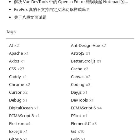
解决 Vue DevTools 中的 Open in Editor 错误唤起 Notepad 的问题
FireFox 真的不支持自定义滚动条样式吗？
关于八股文面试题
Tags
AI
2
Ant-Design-Vue
7
Apache
1
AstroJS
1
Axios
1
BetterScrol.js
1
CSS
27
Cache
2
Caddy
1
Canvas
2
Chrome
2
Coding
3
Cursor
2
Day.js
1
Debug
1
DevTools
1
DigitalOcean
1
ECMAScript 6
4
ECMAScript 8
1
ESlint
1
Electron
4
ElementUI
3
ExcelJS
1
Git
10
Github
1
Gulp
1