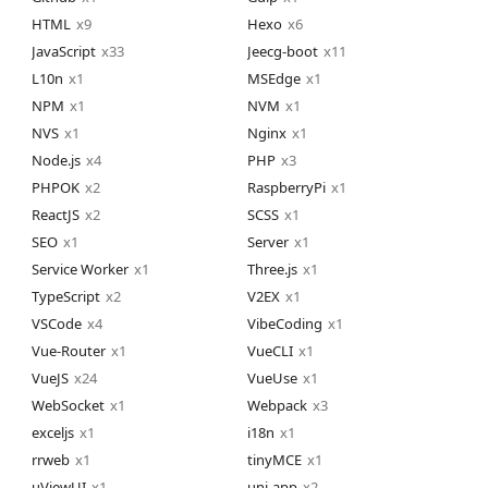
HTML
9
Hexo
6
JavaScript
33
Jeecg-boot
11
L10n
1
MSEdge
1
NPM
1
NVM
1
NVS
1
Nginx
1
Node.js
4
PHP
3
PHPOK
2
RaspberryPi
1
ReactJS
2
SCSS
1
SEO
1
Server
1
Service Worker
1
Three.js
1
TypeScript
2
V2EX
1
VSCode
4
VibeCoding
1
Vue-Router
1
VueCLI
1
VueJS
24
VueUse
1
WebSocket
1
Webpack
3
exceljs
1
i18n
1
rrweb
1
tinyMCE
1
uViewUI
1
uni-app
2