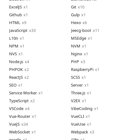
ExcelJS
1
Git
10
Github
1
Gulp
1
HTML
9
Hexo
6
JavaScript
33
Jeecg-boot
11
L10n
1
MSEdge
1
NPM
1
NVM
1
NVS
1
Nginx
1
Node.js
4
PHP
3
PHPOK
2
RaspberryPi
1
ReactJS
2
SCSS
1
SEO
1
Server
1
Service Worker
1
Three.js
1
TypeScript
2
V2EX
1
VSCode
4
VibeCoding
1
Vue-Router
1
VueCLI
1
VueJS
24
VueUse
1
WebSocket
1
Webpack
3
exceljs
1
i18n
1