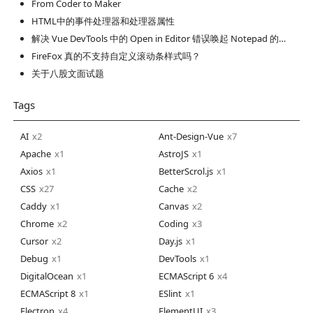
From Coder to Maker
HTML中的事件处理器和处理器属性
解决 Vue DevTools 中的 Open in Editor 错误唤起 Notepad 的问题
FireFox 真的不支持自定义滚动条样式吗？
关于八股文面试题
Tags
AI
2
Ant-Design-Vue
7
Apache
1
AstroJS
1
Axios
1
BetterScrol.js
1
CSS
27
Cache
2
Caddy
1
Canvas
2
Chrome
2
Coding
3
Cursor
2
Day.js
1
Debug
1
DevTools
1
DigitalOcean
1
ECMAScript 6
4
ECMAScript 8
1
ESlint
1
Electron
4
ElementUI
3