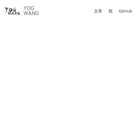
YOG
文章
我
GitHub
WANG