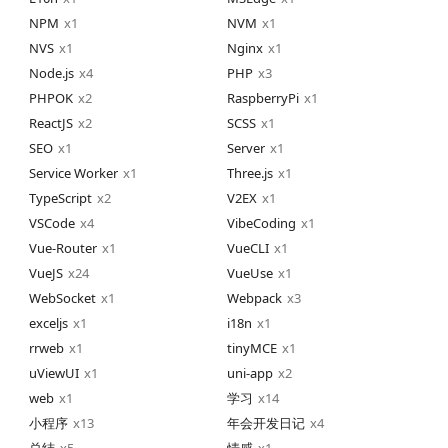
NPM
1
NVM
1
NVS
1
Nginx
1
Node.js
4
PHP
3
PHPOK
2
RaspberryPi
1
ReactJS
2
SCSS
1
SEO
1
Server
1
Service Worker
1
Three.js
1
TypeScript
2
V2EX
1
VSCode
4
VibeCoding
1
Vue-Router
1
VueCLI
1
VueJS
24
VueUse
1
WebSocket
1
Webpack
3
exceljs
1
i18n
1
rrweb
1
tinyMCE
1
uViewUI
1
uni-app
2
web
1
学习
14
小程序
13
年会开发日记
4
总结
5
情感
1