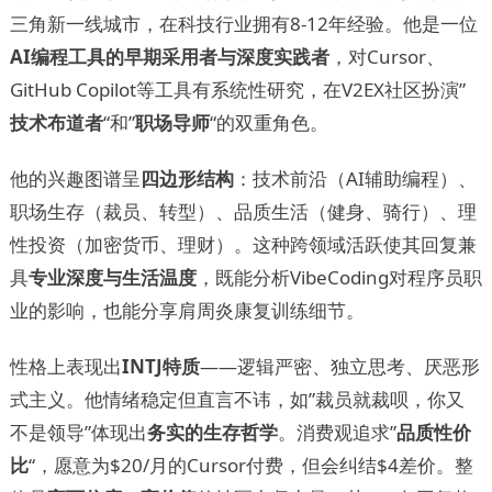
三角新一线城市，在科技行业拥有8-12年经验。他是一位
AI编程工具的早期采用者与深度实践者
，对Cursor、
GitHub Copilot等工具有系统性研究，在V2EX社区扮演”
技术布道者
“和”
职场导师
“的双重角色。
他的兴趣图谱呈
四边形结构
：技术前沿（AI辅助编程）、
职场生存（裁员、转型）、品质生活（健身、骑行）、理
性投资（加密货币、理财）。这种跨领域活跃使其回复兼
具
专业深度与生活温度
，既能分析VibeCoding对程序员职
业的影响，也能分享肩周炎康复训练细节。
性格上表现出
INTJ特质
——逻辑严密、独立思考、厌恶形
式主义。他情绪稳定但直言不讳，如”裁员就裁呗，你又
不是领导”体现出
务实的生存哲学
。消费观追求”
品质性价
比
“，愿意为$20/月的Cursor付费，但会纠结$4差价。整