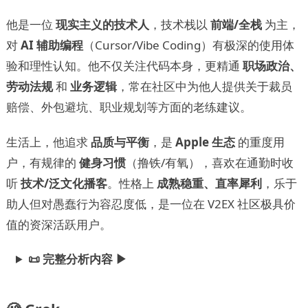
他是一位
现实主义的技术人
，技术栈以
前端/全栈
为主，
对
AI 辅助编程
（Cursor/Vibe Coding）有极深的使用体
验和理性认知。他不仅关注代码本身，更精通
职场政治、
劳动法规
和
业务逻辑
，常在社区中为他人提供关于裁员
赔偿、外包避坑、职业规划等方面的老练建议。
生活上，他追求
品质与平衡
，是
Apple 生态
的重度用
户，有规律的
健身习惯
（撸铁/有氧），喜欢在通勤时收
听
技术/泛文化播客
。性格上
成熟稳重、直率犀利
，乐于
助人但对愚蠢行为容忍度低，是一位在 V2EX 社区极具价
值的资深活跃用户。
📜 完整分析内容 ▶