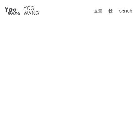
YOG
文章
我
GitHub
WANG