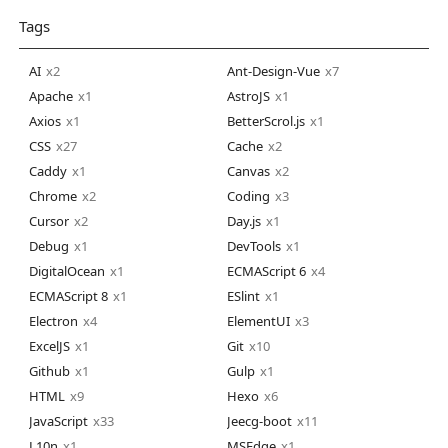
Tags
AI
2
Ant-Design-Vue
7
Apache
1
AstroJS
1
Axios
1
BetterScrol.js
1
CSS
27
Cache
2
Caddy
1
Canvas
2
Chrome
2
Coding
3
Cursor
2
Day.js
1
Debug
1
DevTools
1
DigitalOcean
1
ECMAScript 6
4
ECMAScript 8
1
ESlint
1
Electron
4
ElementUI
3
ExcelJS
1
Git
10
Github
1
Gulp
1
HTML
9
Hexo
6
JavaScript
33
Jeecg-boot
11
L10n
1
MSEdge
1