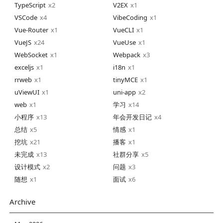
TypeScript
2
V2EX
1
VSCode
4
VibeCoding
1
Vue-Router
1
VueCLI
1
VueJS
24
VueUse
1
WebSocket
1
Webpack
3
exceljs
1
i18n
1
rrweb
1
tinyMCE
1
uViewUI
1
uni-app
2
web
1
学习
14
小程序
13
年会开发日记
4
总结
5
情感
1
挖坑
21
播客
1
未完成
13
社群分享
5
设计模式
2
问题
3
随想
1
面试
6
Archive