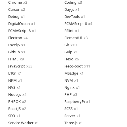
Chrome
2
Coding
3
Cursor
2
Day.js
1
Debug
1
DevTools
1
DigitalOcean
1
ECMAScript 6
4
ECMAScript 8
1
ESlint
1
Electron
4
ElementUI
3
ExcelJS
1
Git
10
Github
1
Gulp
1
HTML
9
Hexo
6
JavaScript
33
Jeecg-boot
11
L10n
1
MSEdge
1
NPM
1
NVM
1
NVS
1
Nginx
1
Node.js
4
PHP
3
PHPOK
2
RaspberryPi
1
ReactJS
2
SCSS
1
SEO
1
Server
1
Service Worker
1
Three.js
1