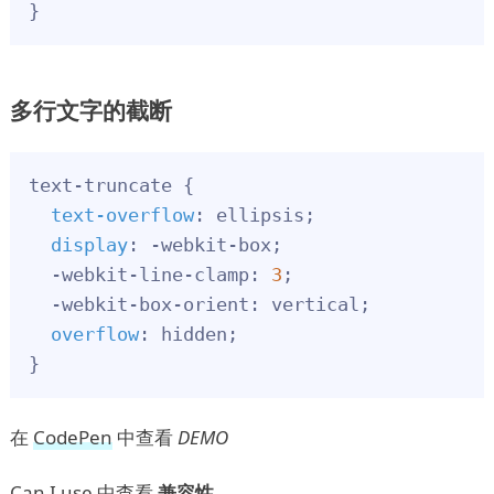
}
多行文字的截断
text-truncate {

text-overflow
: ellipsis;

display
: -webkit-box;

  -webkit-line-clamp: 
3
;

  -webkit-box-orient: vertical;

overflow
: hidden;

}
在
CodePen
中查看
DEMO
Can I use
中查看
兼容性