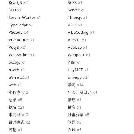
ReactJS
2
SCSS
1
SEO
1
Server
1
Service Worker
1
Three.js
1
TypeScript
2
V2EX
1
VSCode
4
VibeCoding
1
Vue-Router
1
VueCLI
1
VueJS
24
VueUse
1
WebSocket
1
Webpack
3
exceljs
1
i18n
1
rrweb
1
tinyMCE
1
uViewUI
1
uni-app
2
web
1
学习
14
小程序
13
年会开发日记
4
总结
5
情感
1
挖坑
21
播客
1
未完成
13
社群分享
5
设计模式
2
问题
3
随想
1
面试
6