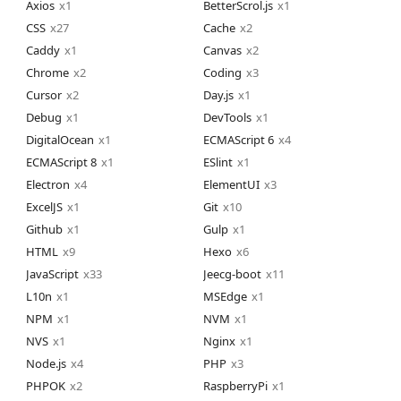
Axios
1
BetterScrol.js
1
CSS
27
Cache
2
Caddy
1
Canvas
2
Chrome
2
Coding
3
Cursor
2
Day.js
1
Debug
1
DevTools
1
DigitalOcean
1
ECMAScript 6
4
ECMAScript 8
1
ESlint
1
Electron
4
ElementUI
3
ExcelJS
1
Git
10
Github
1
Gulp
1
HTML
9
Hexo
6
JavaScript
33
Jeecg-boot
11
L10n
1
MSEdge
1
NPM
1
NVM
1
NVS
1
Nginx
1
Node.js
4
PHP
3
PHPOK
2
RaspberryPi
1