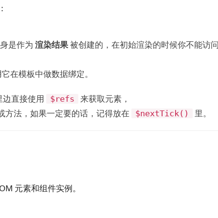
：
身是作为
渲染结果
被创建的，在初始渲染的时候你不能访问它
用它在模板中做数据绑定。
里边直接使用
来获取元素，
$refs
或方法，如果一定要的话，记得放在
里。
$nextTick()
有 DOM 元素和组件实例。