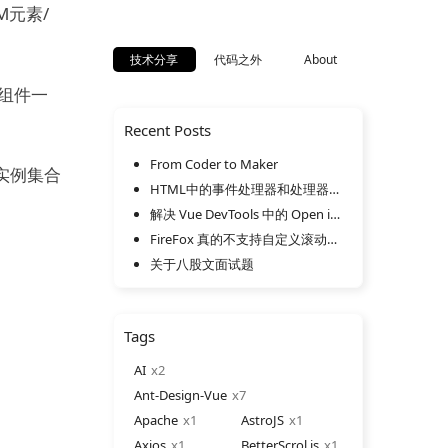
M元素/
技术分享
代码之外
About
组件一
Recent Posts
From Coder to Maker
实例集合
HTML中的事件处理器和处理器属性
解决 Vue DevTools 中的 Open in Editor 错误唤起 Notepad 的问题
FireFox 真的不支持自定义滚动条样式吗？
关于八股文面试题
Tags
AI
2
Ant-Design-Vue
7
Apache
1
AstroJS
1
Axios
1
BetterScrol.js
1