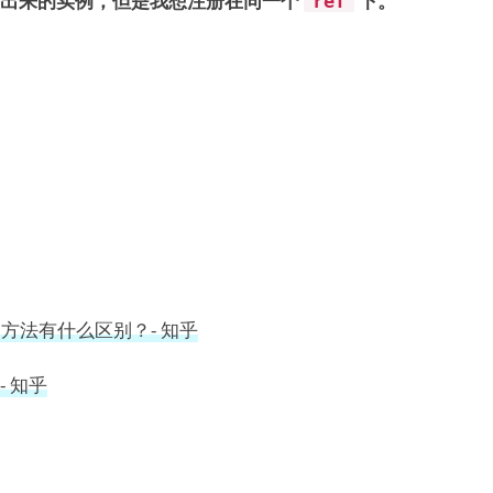
出来的实例，但是我想注册在同一个
下。
ref
By 系列方法有什么区别？- 知乎
- 知乎