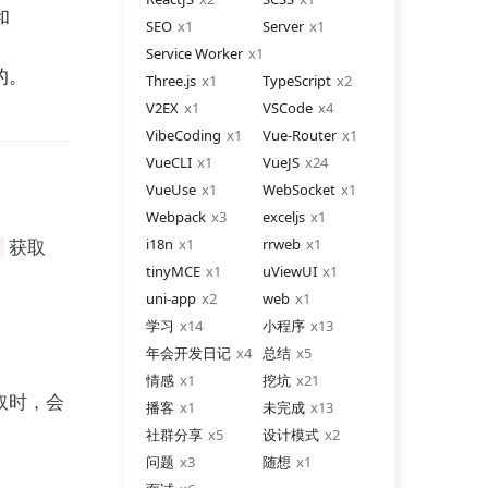
和
SEO
1
Server
1
Service Worker
1
的。
Three.js
1
TypeScript
2
V2EX
1
VSCode
4
VibeCoding
1
Vue-Router
1
VueCLI
1
VueJS
24
VueUse
1
WebSocket
1
Webpack
3
exceljs
1
获取
i18n
1
rrweb
1
tinyMCE
1
uViewUI
1
uni-app
2
web
1
学习
14
小程序
13
年会开发日记
4
总结
5
情感
1
挖坑
21
取时，会
播客
1
未完成
13
社群分享
5
设计模式
2
问题
3
随想
1