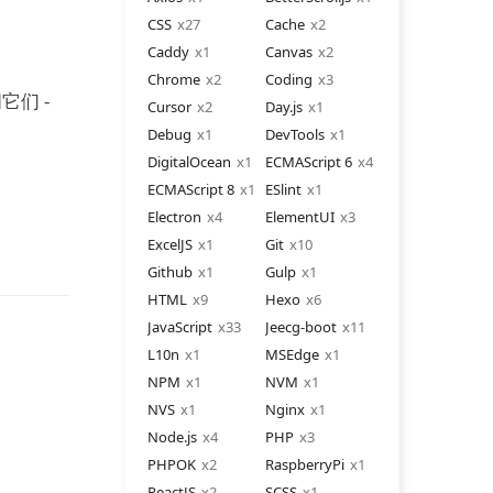
CSS
27
Cache
2
Caddy
1
Canvas
2
Chrome
2
Coding
3
们 -
Cursor
2
Day.js
1
Debug
1
DevTools
1
DigitalOcean
1
ECMAScript 6
4
ECMAScript 8
1
ESlint
1
Electron
4
ElementUI
3
ExcelJS
1
Git
10
Github
1
Gulp
1
HTML
9
Hexo
6
JavaScript
33
Jeecg-boot
11
L10n
1
MSEdge
1
NPM
1
NVM
1
NVS
1
Nginx
1
Node.js
4
PHP
3
PHPOK
2
RaspberryPi
1
ReactJS
2
SCSS
1